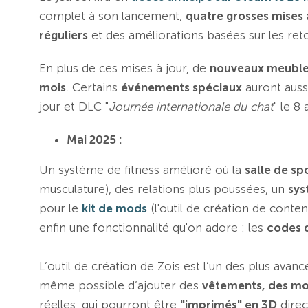
complet à son lancement,
quatre grosses mises 
réguliers
et des améliorations basées sur les reto
En plus de ces mises à jour, de
nouveaux meuble
mois
. Certains
événements spéciaux
auront auss
jour et DLC "
Journée internationale du chat
" le 8 
Mai 2025 :
Un système de fitness amélioré où la
salle de sp
musculature), des relations plus poussées, un
sys
pour le
kit de mods
(l'outil de création de conten
enfin une fonctionnalité qu'on adore : les
codes d
L’outil de création de Zois est l’un des plus avan
même possible d’ajouter des
vêtements, des mot
réelles, qui pourront être
"imprimés" en 3D
direc