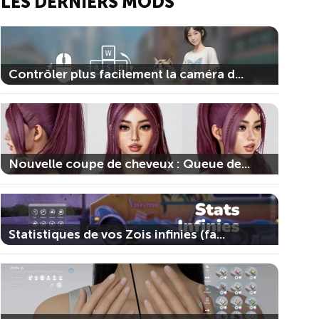
LES DERNIERS MODS
Contrôler plus facilement la caméra d...
Nouvelle coupe de cheveux : Queue de...
Statistiques de vos Zois infinies (fa...