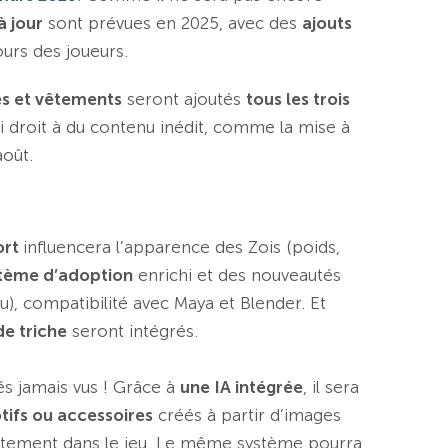
à jour
sont prévues en 2025, avec des
ajouts
urs des joueurs.
s et vêtements
seront ajoutés
tous les trois
i droit à du contenu inédit, comme la mise à
août.
ort
influencera l’apparence des Zois (poids,
tème d’adoption
enrichi et des nouveautés
u), compatibilité avec Maya et Blender. Et
e triche
seront intégrés.
cés jamais vus ! Grâce à
une IA intégrée
, il sera
ifs ou accessoires
créés à partir d’images
tement dans le jeu. Le même système pourra