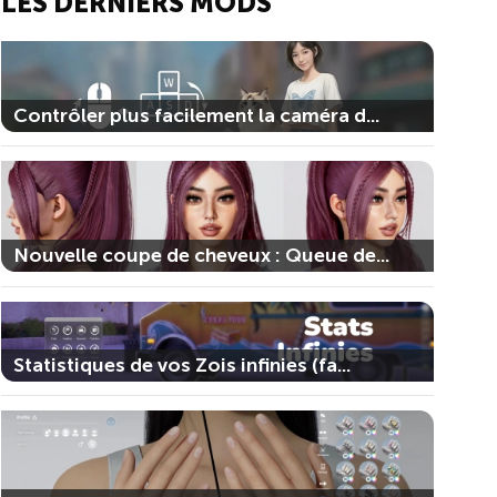
LES DERNIERS MODS
Contrôler plus facilement la caméra d...
Nouvelle coupe de cheveux : Queue de...
Statistiques de vos Zois infinies (fa...